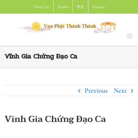
Skip
Tiếng Việt
English
中文
Français
to
content
Vĩnh Gia Chứng Ðạo Ca
Previous
Next
Vĩnh Gia Chứng Ðạo Ca