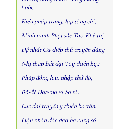
hoặc.
Kiến pháp tràng, lập tông chỉ,
Minh minh Phật sắc Tào-Khê thị.
Ðệ nhất Ca-diếp thủ truyền đăng,
Nhị thập bát đại Tây thiên ky.?
Pháp đông lưu, nhập thử độ,
Bồ-đề Ðạt-ma vi Sơ tổ.
Lục đại truyền y thiên hạ văn,
Hậu nhân đắc đạo hà cùng số.