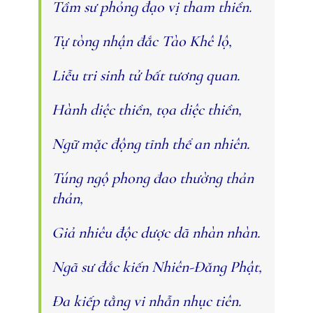
Tầm sư phỏng đạo vị tham thiền.
Tự tòng nhận đắc Tào Khê lộ,
Liễu tri sinh tử bất tương quan.
Hành diệc thiền, tọa diệc thiền,
Ngữ mặc động tĩnh thể an nhiên.
Túng ngộ phong đao thường thản
thản,
Giả nhiêu độc dược dã nhàn nhàn.
Ngã sư đắc kiến Nhiên-Ðăng Phật,
Ða kiếp tằng vi nhẫn nhục tiên.