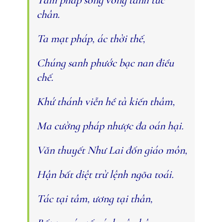
Tâm pháp song vong tánh tức
chân.
Ta mạt pháp, ác thời thế,
Chúng sanh phước bạc nan điều
chế.
Khứ thánh viễn hề tà kiến thâm,
Ma cường pháp nhược đa oán hại.
Văn thuyết Như Lai đốn giáo môn,
Hận bất diệt trừ lệnh ngõa toái.
Tác tại tâm, ương tại thân,