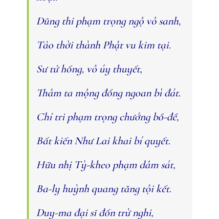
Dũng thi phạm trọng ngộ vô sanh,
Tảo thời thành Phật vu kim tại.
Sư tử hống, vô úy thuyết,
Thâm ta mộng đổng ngoan bì đát.
Chỉ tri phạm trọng chướng bồ-đề,
Bất kiến Như Lai khai bí quyết.
Hữu nhị Tỳ-kheo phạm dâm sát,
Ba-ly huỳnh quang tăng tội kết.
Duy-ma đại sĩ đốn trừ nghi,