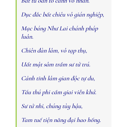
Bất tu oán tố cánh vô nhân.
Dục đắc bất chiêu vô gián nghiệp,
Mạc báng Như Lai chánh pháp
luân.
Chiên đàn lâm, vô tạp thụ,
Uất mật sâm trầm sư tử trú.
Cảnh tĩnh lâm gian độc tự du,
Tẩu thú phi cầm giai viễn khứ.
Sư tử nhi, chúng tùy hậu,
Tam tuế tiện năng đại hao hống.