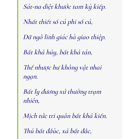
Sát-na diệt khước tam kỳ kiếp.
Nhất thiết số cú phi số cú,
Dữ ngô linh giác hà giao thiệp.
Bất khả hủy, bất khả tán,
Thể nhược hư không vật nhai
ngạn.
Bất ly đương xứ thường trạm
nhiên,
Mịch tức tri quân bất khả kiến.
Thủ bất đắùc, xả bất đắc,