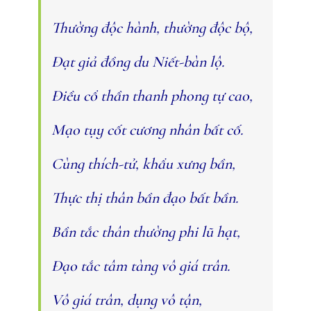
Thường độc hành, thường độc bộ,
Ðạt giả đồng du Niết-bàn lộ.
Ðiều cổ thần thanh phong tự cao,
Mạo tụy cốt cương nhân bất cố.
Cùng thích-tử, khẩu xưng bần,
Thực thị thân bần đạo bất bần.
Bần tắc thân thường phi lũ hạt,
Ðạo tắc tâm tàng vô giá trân.
Vô giá trân, dụng vô tận,