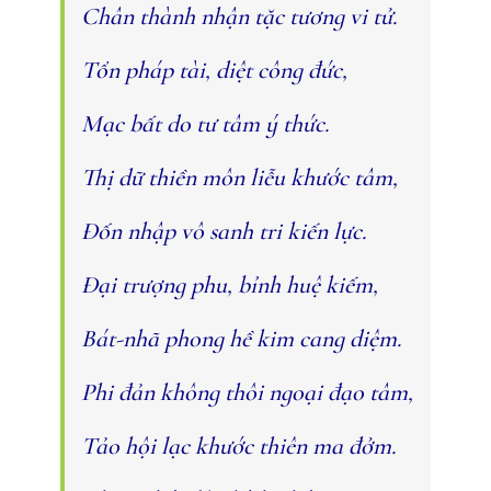
Chân thành nhận tặc tương vi tử.
Tổn pháp tài, diệt công đức,
Mạc bất do tư tâm ý thức.
Thị dữ thiền môn liễu khước tâm,
Ðốn nhập vô sanh tri kiến lực.
Ðại trượng phu, bỉnh huệ kiếm,
Bát-nhã phong hề kim cang diệm.
Phi đản không thôi ngoại đạo tâm,
Tảo hội lạc khước thiên ma đởm.