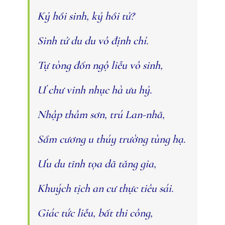
Kỷ hồi sinh, kỷ hồi tử?
Sinh tử du du vô định chỉ.
Tự tòng đốn ngộ liễu vô sinh,
Ư chư vinh nhục hà ưu hỷ.
Nhập thâm sơn, trú Lan-nhã,
Sầm cương u thúy trường tùng hạ.
Ưu du tĩnh tọa dã tăng gia,
Khuých tịch an cư thực tiêu sái.
Giác tức liễu, bất thi công,