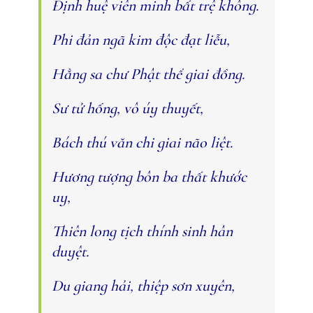
Ðịnh huệ viên minh bất trệ không.
Phi đản ngã kim độc đạt liễu,
Hằng sa chư Phật thể giai đồng.
Sư tử hống, vô úy thuyết,
Bách thú văn chi giai não liệt.
Hương tượng bôn ba thất khước
uy,
Thiên long tịch thính sinh hân
duyệt.
Du giang hải, thiệp sơn xuyên,