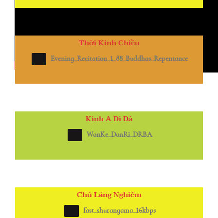
Thời Kinh Chiều
Evening_Recitation_1_88_Buddhas_Repentance
Kinh A Di Đà
WanKe_DanRi_DRBA
Chú Lăng Nghiêm
fast_shurangama_16kbps