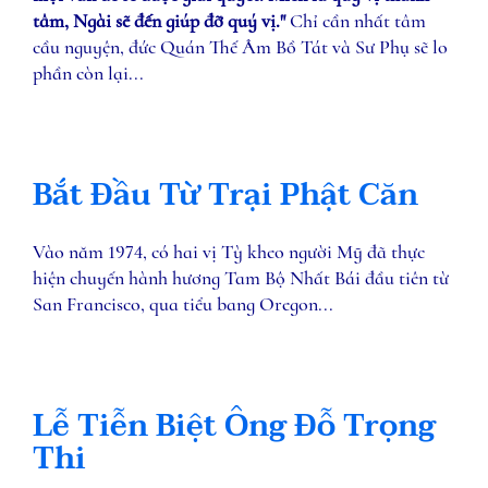
tâm, Ngài sẽ đến giúp đỡ quý vị."
Chỉ cần nhất tâm
cầu nguyện, đức Quán Thế Âm Bồ Tát và Sư Phụ sẽ lo
phần còn lại...
Bắt Đầu Từ Trại Phật Căn
Vào năm 1974, có hai vị Tỳ kheo người Mỹ đã thực
hiện chuyến hành hương Tam Bộ Nhất Bái đầu tiên từ
San Francisco, qua tiểu bang Oregon...
Lễ Tiễn Biệt Ông Đỗ Trọng
Thi