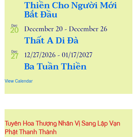
Thiền Cho Người Mới
Bắt Đầu
Dec
December 20
-
December 26
20
Thất A Di Đà
Dec
12/27/2026
-
01/17/2027
27
Ba Tuần Thiền
View Calendar
Tuyên Hoá Thượng Nhân Vị Sáng Lập Vạn
Phật Thánh Thành