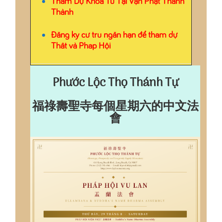
Tham Dự Khóa Tu Tại Vạn Phật Thánh
Thành
Đăng ký cư trú ngắn hạn để tham dự
Thất và Pháp Hội
Phước Lộc Thọ Thánh Tự
福祿壽聖寺每個星期六的中文法
會