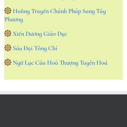
Hoằng Truyền Chánh Pháp Sang Tây
Phương
Xiển Dương Giáo Dục
Sáu Đại Tông Chỉ
Ngữ Lục Của Hoà Thượng Tuyên Hoá