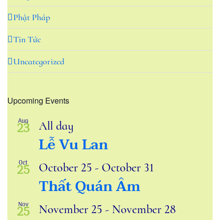
Phật Pháp
Tin Tức
Uncategorized
Upcoming Events
Aug
All day
23
Lễ Vu Lan
Oct
October 25
-
October 31
25
Thất Quán Âm
Nov
November 25
-
November 28
25