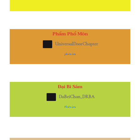
Phẩm Phổ Môn
UniversalDoorChapter
phiên âm
Đại Bi Sám
DaBeiChan_DRBA
Phiên âm