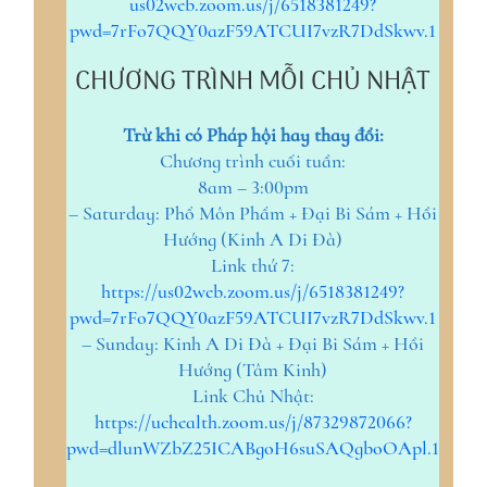
us02web.zoom.us/j/6518381249?
pwd=7rFo7QQY0azF59ATCUI7vzR7DdSkwv.1
CHƯƠNG TRÌNH MỖI CHỦ NHẬT
Trừ khi có Pháp hội hay thay đổi:
Chương trình cuối tuần:
8am – 3:00pm
– Saturday: Phổ Môn Phẩm + Đại Bi Sám + Hồi
Hướng (Kinh A Di Đà)
Link thứ 7:
https://us02web.zoom.us/j/6518381249?
pwd=7rFo7QQY0azF59ATCUI7vzR7DdSkwv.1
– Sunday: Kinh A Di Đà + Đại Bi Sám + Hồi
Hướng (Tâm Kinh)
Link Chủ Nhật:
https://uchealth.zoom.us/j/87329872066?
pwd=dlunWZbZ25ICABgoH6suSAQgboOApl.1