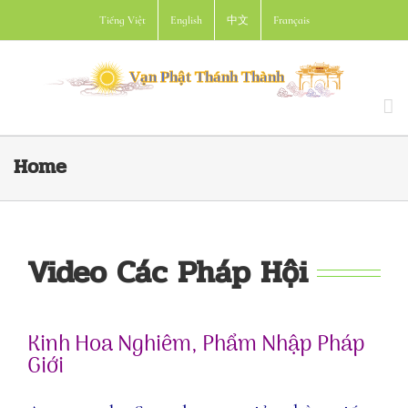
Skip
Tiếng Việt
English
中文
Français
to
content
Home
Video Các Pháp Hội
Kinh Hoa Nghiêm, Phẩm Nhập Pháp
Giới