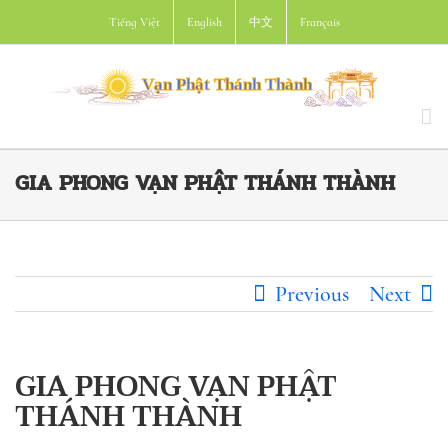
Skip
Tiếng Việt
English
中文
Français
to
content
GIA PHONG VẠN PHẬT THÁNH THÀNH
Previous
Next
GIA PHONG VẠN PHẬT
THÁNH THÀNH