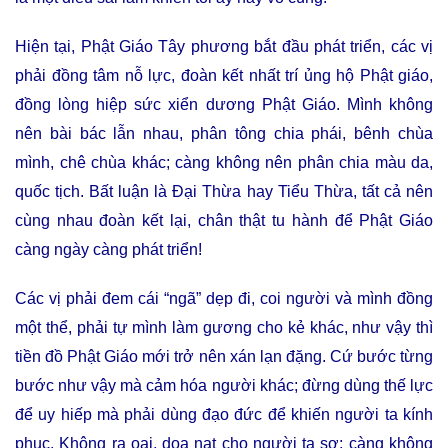
Hiện tại, Phật Giáo Tây phương bắt đầu phát triển, các vị
phải đồng tâm nỗ lực, đoàn kết nhất trí ủng hộ Phật giáo,
đồng lòng hiệp sức xiển dương Phật Giáo. Mình không
nên bài bác lẫn nhau, phân tông chia phái, bênh chùa
mình, chê chùa khác; càng không nên phân chia màu da,
quốc tịch. Bất luận là Ðại Thừa hay Tiểu Thừa, tất cả nên
cùng nhau đoàn kết lại, chân thật tu hành để Phật Giáo
càng ngày càng phát triển!
Các vị phải đem cái “ngã” dẹp đi, coi người và mình đồng
một thể, phải tự mình làm gương cho kẻ khác, như vậy thì
tiền đồ Phật Giáo mới trở nên xán lạn đặng. Cứ bước từng
bước như vậy mà cảm hóa người khác; đừng dùng thế lực
để uy hiếp mà phải dùng đạo đức để khiến người ta kính
phục. Không ra oai, dọa nạt cho người ta sợ; càng không