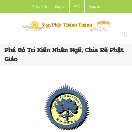
Skip
Tiếng Việt
English
中文
Français
to
content
Phá Bỏ Tri Kiến Nhân Ngã, Chia Rẽ Phật
Giáo