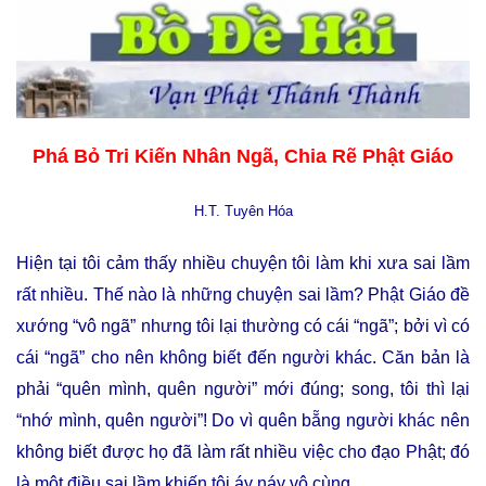
Phá Bỏ Tri Kiến Nhân Ngã, Chia Rẽ Phật Giáo
H.T. Tuyên Hóa
Hiện tại tôi cảm thấy nhiều chuyện tôi làm khi xưa sai lầm
rất nhiều. Thế nào là những chuyện sai lầm? Phật Giáo đề
xướng “vô ngã” nhưng tôi lại thường có cái “ngã”; bởi vì có
cái “ngã” cho nên không biết đến người khác. Căn bản là
phải “quên mình, quên người” mới đúng; song, tôi thì lại
“nhớ mình, quên người”! Do vì quên bẵng người khác nên
không biết được họ đã làm rất nhiều việc cho đạo Phật; đó
là một điều sai lầm khiến tôi áy náy vô cùng.