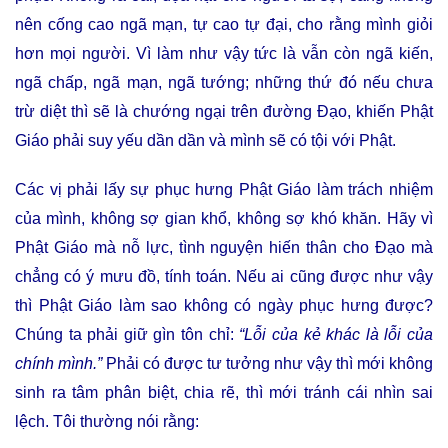
nên cống cao ngã mạn, tự cao tự đại, cho rằng mình giỏi
hơn mọi người. Vì làm như vậy tức là vẫn còn ngã kiến,
ngã chấp, ngã mạn, ngã tướng; những thứ đó nếu chưa
trừ diệt thì sẽ là chướng ngại trên đường Ðạo, khiến Phật
Giáo phải suy yếu dần dần và mình sẽ có tội với Phật.
Các vị phải lấy sự phục hưng Phật Giáo làm trách nhiệm
của mình, không sợ gian khổ, không sợ khó khăn. Hãy vì
Phật Giáo mà nỗ lực, tình nguyện hiến thân cho Ðạo mà
chẳng có ý mưu đồ, tính toán. Nếu ai cũng được như vậy
thì Phật Giáo làm sao không có ngày phục hưng được?
Chúng ta phải giữ gìn tôn chỉ:
“Lỗi của kẻ khác là lỗi của
chính mình.”
Phải có được tư tưởng như vậy thì mới không
sinh ra tâm phân biệt, chia rẽ, thì mới tránh cái nhìn sai
lệch. Tôi thường nói rằng: