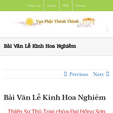
Skip
Tiếng Việt
English
中文
Français
to
content
Bài Văn Lễ Kinh Hoa Nghiêm
Previous
Next
Bài Văn Lễ Kinh Hoa Nghiêm
Thiền Sư Thủ Toại chùa Đại Hồng Sơn