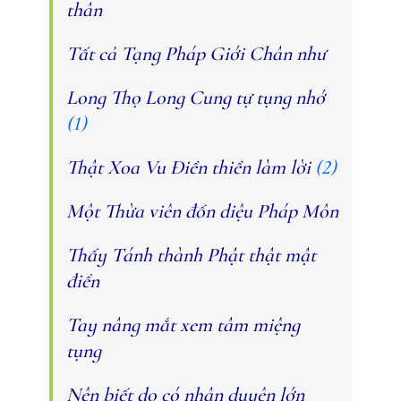
thân
Tất cả Tạng Pháp Giới Chân như
Long Thọ Long Cung tự tụng nhớ
(1)
Thật Xoa Vu Điền thiền làm lời
(2)
Một Thừa viên đốn diệu Pháp Môn
Thấy Tánh thành Phật thật mật
điển
Tay nâng mắt xem tâm miệng
tụng
Nên biết do có nhân duyên lớn